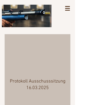
Protokoll Ausschusssitzung
16.03.2025